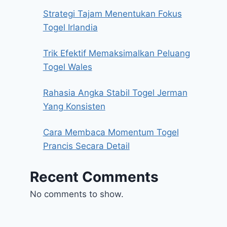
Strategi Tajam Menentukan Fokus
Togel Irlandia
Trik Efektif Memaksimalkan Peluang
Togel Wales
Rahasia Angka Stabil Togel Jerman
Yang Konsisten
Cara Membaca Momentum Togel
Prancis Secara Detail
Recent Comments
No comments to show.