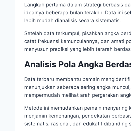
Langkah pertama dalam strategi berbasis da
idealnya beberapa bulan terakhir. Data ini s
lebih mudah dianalisis secara sistematis.
Setelah data terkumpul, pisahkan angka ber
catat frekuensi kemunculannya, dan amati po
menyusun prediksi yang lebih terarah berdas
Analisis Pola Angka Berda
Data terbaru membantu pemain mengidentifika
menunjukkan seberapa sering angka muncul, 
mempermudah melihat arah pergerakan angka
Metode ini memudahkan pemain menyaring ko
menjamin kemenangan, pendekatan berbasis 
sistematis, rasional, dan edukatif dibandin