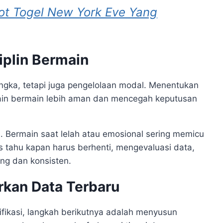
pot Togel New York Eve Yang
plin Bermain
ngka, tetapi juga pengelolaan modal. Menentukan
in bermain lebih aman dan mencegah keputusan
n. Bermain saat lelah atau emosional sering memicu
s tahu kapan harus berhenti, mengevaluasi data,
ng dan konsisten.
rkan Data Terbaru
tifikasi, langkah berikutnya adalah menyusun