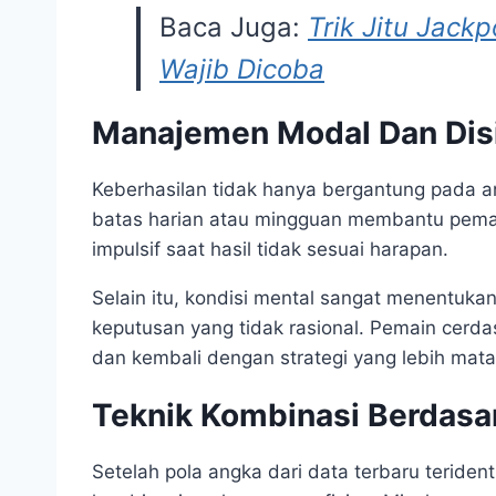
Baca Juga:
Trik Jitu Jack
Wajib Dicoba
Manajemen Modal Dan Disi
Keberhasilan tidak hanya bergantung pada a
batas harian atau mingguan membantu pema
impulsif saat hasil tidak sesuai harapan.
Selain itu, kondisi mental sangat menentuka
keputusan yang tidak rasional. Pemain cerda
dan kembali dengan strategi yang lebih mata
Teknik Kombinasi Berdasa
Setelah pola angka dari data terbaru teriden