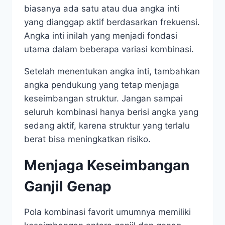
biasanya ada satu atau dua angka inti
yang dianggap aktif berdasarkan frekuensi.
Angka inti inilah yang menjadi fondasi
utama dalam beberapa variasi kombinasi.
Setelah menentukan angka inti, tambahkan
angka pendukung yang tetap menjaga
keseimbangan struktur. Jangan sampai
seluruh kombinasi hanya berisi angka yang
sedang aktif, karena struktur yang terlalu
berat bisa meningkatkan risiko.
Menjaga Keseimbangan
Ganjil Genap
Pola kombinasi favorit umumnya memiliki