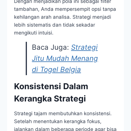
Dengan menjadikan pola ini sebagai filter
tambahan, Anda mempersempit opsi tanpa
kehilangan arah analisa. Strategi menjadi
lebih sistematis dan tidak sekadar
mengikuti intuisi.
Baca Juga:
Strategi
Jitu Mudah Menang
di Togel Belgia
Konsistensi Dalam
Kerangka Strategi
Strategi tajam membutuhkan konsistensi.
Setelah menentukan kerangka fokus,
jalankan dalam beberapa periode agar bisa