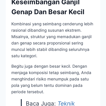
Keseimbangan Ganjil
Genap Dan Besar Kecil
Kombinasi yang seimbang cenderung lebih
rasional dibanding susunan ekstrem.
Misalnya, struktur yang memadukan ganjil
dan genap secara proporsional sering
muncul lebih stabil dibanding seluruhnya
satu kategori.
Begitu juga dengan besar kecil. Dengan
menjaga komposisi tetap seimbang, Anda
menghindari risiko menumpuk pada satu
pola yang belum tentu dominan pada
periode tersebut.
Baca Juga:
Teknik