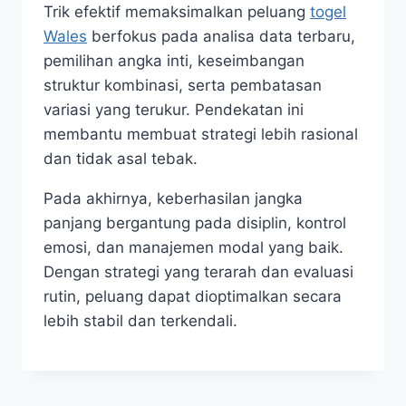
Trik efektif memaksimalkan peluang
togel
Wales
berfokus pada analisa data terbaru,
pemilihan angka inti, keseimbangan
struktur kombinasi, serta pembatasan
variasi yang terukur. Pendekatan ini
membantu membuat strategi lebih rasional
dan tidak asal tebak.
Pada akhirnya, keberhasilan jangka
panjang bergantung pada disiplin, kontrol
emosi, dan manajemen modal yang baik.
Dengan strategi yang terarah dan evaluasi
rutin, peluang dapat dioptimalkan secara
lebih stabil dan terkendali.