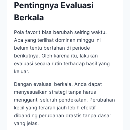
Pentingnya Evaluasi
Berkala
Pola favorit bisa berubah seiring waktu.
Apa yang terlihat dominan minggu ini
belum tentu bertahan di periode
berikutnya. Oleh karena itu, lakukan
evaluasi secara rutin terhadap hasil yang
keluar.
Dengan evaluasi berkala, Anda dapat
menyesuaikan strategi tanpa harus
mengganti seluruh pendekatan. Perubahan
kecil yang terarah jauh lebih efektif
dibanding perubahan drastis tanpa dasar
yang jelas.