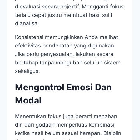
dievaluasi secara objektif. Mengganti fokus
terlalu cepat justru membuat hasil sulit
dianalisa.
Konsistensi memungkinkan Anda melihat
efektivitas pendekatan yang digunakan.
Jika perlu penyesuaian, lakukan secara
bertahap tanpa mengubah seluruh sistem
sekaligus.
Mengontrol Emosi Dan
Modal
Menentukan fokus juga berarti menahan
diri dari godaan memperluas kombinasi
ketika hasil belum sesuai harapan. Disiplin