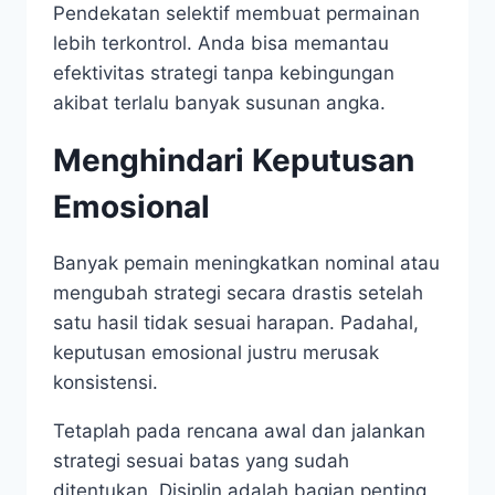
Pendekatan selektif membuat permainan
lebih terkontrol. Anda bisa memantau
efektivitas strategi tanpa kebingungan
akibat terlalu banyak susunan angka.
Menghindari Keputusan
Emosional
Banyak pemain meningkatkan nominal atau
mengubah strategi secara drastis setelah
satu hasil tidak sesuai harapan. Padahal,
keputusan emosional justru merusak
konsistensi.
Tetaplah pada rencana awal dan jalankan
strategi sesuai batas yang sudah
ditentukan. Disiplin adalah bagian penting