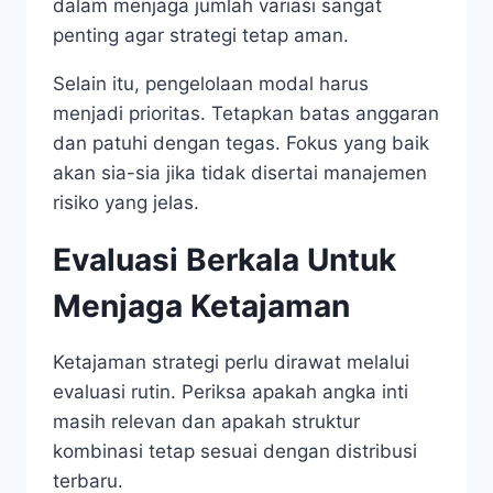
dalam menjaga jumlah variasi sangat
penting agar strategi tetap aman.
Selain itu, pengelolaan modal harus
menjadi prioritas. Tetapkan batas anggaran
dan patuhi dengan tegas. Fokus yang baik
akan sia-sia jika tidak disertai manajemen
risiko yang jelas.
Evaluasi Berkala Untuk
Menjaga Ketajaman
Ketajaman strategi perlu dirawat melalui
evaluasi rutin. Periksa apakah angka inti
masih relevan dan apakah struktur
kombinasi tetap sesuai dengan distribusi
terbaru.