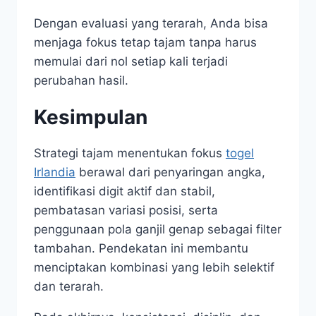
Dengan evaluasi yang terarah, Anda bisa
menjaga fokus tetap tajam tanpa harus
memulai dari nol setiap kali terjadi
perubahan hasil.
Kesimpulan
Strategi tajam menentukan fokus
togel
Irlandia
berawal dari penyaringan angka,
identifikasi digit aktif dan stabil,
pembatasan variasi posisi, serta
penggunaan pola ganjil genap sebagai filter
tambahan. Pendekatan ini membantu
menciptakan kombinasi yang lebih selektif
dan terarah.