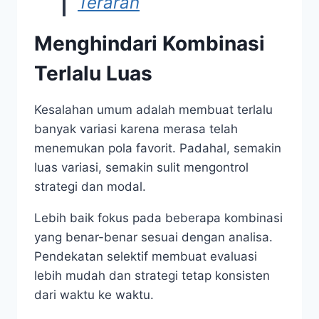
Terarah
Menghindari Kombinasi
Terlalu Luas
Kesalahan umum adalah membuat terlalu
banyak variasi karena merasa telah
menemukan pola favorit. Padahal, semakin
luas variasi, semakin sulit mengontrol
strategi dan modal.
Lebih baik fokus pada beberapa kombinasi
yang benar-benar sesuai dengan analisa.
Pendekatan selektif membuat evaluasi
lebih mudah dan strategi tetap konsisten
dari waktu ke waktu.