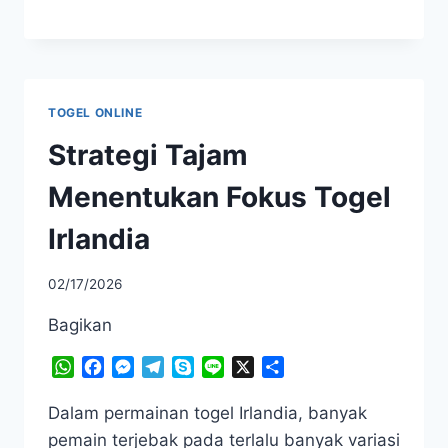
TOGEL ONLINE
Strategi Tajam
Menentukan Fokus Togel
Irlandia
02/17/2026
Bagikan
WhatsApp
Facebook
Messenger
Telegram
Skype
Line
X
Share
Dalam permainan togel Irlandia, banyak
pemain terjebak pada terlalu banyak variasi