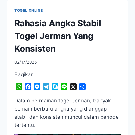
TOGEL ONLINE
Rahasia Angka Stabil
Togel Jerman Yang
Konsisten
02/17/2026
Bagikan
WhatsApp
Facebook
Messenger
Telegram
Skype
Line
X
Share
Dalam permainan togel Jerman, banyak
pemain berburu angka yang dianggap
stabil dan konsisten muncul dalam periode
tertentu.