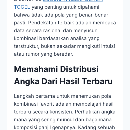
TOGEL
yang penting untuk dipahami
bahwa tidak ada pola yang benar-benar
pasti. Pendekatan terbaik adalah membaca
data secara rasional dan menyusun
kombinasi berdasarkan analisa yang
terstruktur, bukan sekadar mengikuti intuisi
atau rumor yang beredar.
Memahami Distribusi
Angka Dari Hasil Terbaru
Langkah pertama untuk menemukan pola
kombinasi favorit adalah mempelajari hasil
terbaru secara konsisten. Perhatikan angka
mana yang sering muncul dan bagaimana
komposisi ganjil genapnya. Kadang sebuah