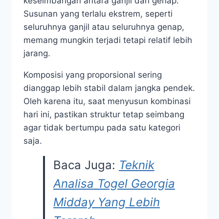
keseimbangan antara ganjil dan genap.
Susunan yang terlalu ekstrem, seperti
seluruhnya ganjil atau seluruhnya genap,
memang mungkin terjadi tetapi relatif lebih
jarang.
Komposisi yang proporsional sering
dianggap lebih stabil dalam jangka pendek.
Oleh karena itu, saat menyusun kombinasi
hari ini, pastikan struktur tetap seimbang
agar tidak bertumpu pada satu kategori
saja.
Baca Juga:
Teknik
Analisa Togel Georgia
Midday Yang Lebih