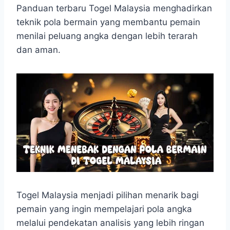
a
c
s
l
y
n
a
Panduan terbaru Togel Malaysia menghadirkan
t
e
s
e
p
e
r
teknik pola bermain yang membantu pemain
s
b
e
g
e
e
menilai peluang angka dengan lebih terarah
A
o
n
r
dan aman.
p
o
g
a
p
k
e
m
r
Togel Malaysia menjadi pilihan menarik bagi
pemain yang ingin mempelajari pola angka
melalui pendekatan analisis yang lebih ringan