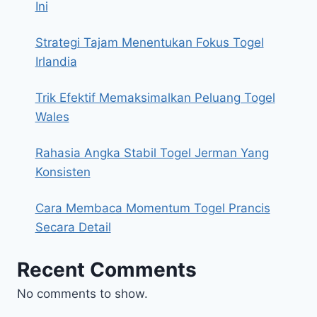
Ini
Strategi Tajam Menentukan Fokus Togel
Irlandia
Trik Efektif Memaksimalkan Peluang Togel
Wales
Rahasia Angka Stabil Togel Jerman Yang
Konsisten
Cara Membaca Momentum Togel Prancis
Secara Detail
Recent Comments
No comments to show.