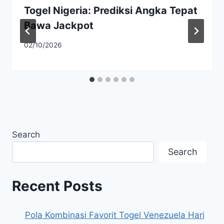
Togel Nigeria: Prediksi Angka Tepat
Bawa Jackpot
02/10/2026
Search
Search
Recent Posts
Pola Kombinasi Favorit Togel Venezuela Hari