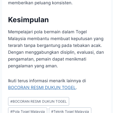
memberikan peluang konsisten.
Kesimpulan
Mempelajari pola bermain dalam Togel
Malaysia membantu membuat keputusan yang
terarah tanpa bergantung pada tebakan acak.
Dengan menggabungkan disiplin, evaluasi, dan
pengamatan, pemain dapat menikmati
pengalaman yang aman.
Ikuti terus informasi menarik lainnya di
BOCORAN RESMI DUKUN TOGEL
.
Post
#
BOCORAN RESMI DUKUN TOGEL
Tags:
#
Pola Togel Malaysia
#
Teknik Togel Malaysia