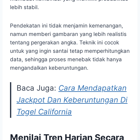
lebih stabil.
Pendekatan ini tidak menjamin kemenangan,
namun memberi gambaran yang lebih realistis
tentang pergerakan angka. Teknik ini cocok
untuk yang ingin santai tetap memperhitungkan
data, sehingga proses menebak tidak hanya
mengandalkan keberuntungan.
Baca Juga:
Cara Mendapatkan
Jackpot Dan Keberuntungan Di
Togel California
Menilai Tren Harian Secara