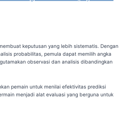
membuat keputusan yang lebih sistematis. Dengan
alisis probabilitas, pemula dapat memilih angka
engutamakan observasi dan analisis dibandingkan
kan pemain untuk menilai efektivitas prediksi
ermain menjadi alat evaluasi yang berguna untuk