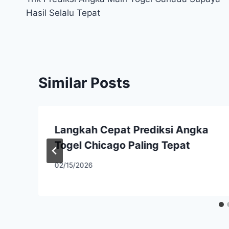
navigation
Hasil Selalu Tepat
Similar Posts
Langkah Cepat Prediksi Angka
Togel Chicago Paling Tepat
02/15/2026