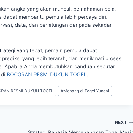
tukan angka yang akan muncul, pemahaman pola,
gka dapat membantu pemula lebih percaya diri.
vasi, data, dan perhitungan daripada sekadar
trategi yang tepat, pemain pemula dapat
prediksi yang lebih terarah, dan menikmati proses
is. Apabila Anda membutuhkan panduan seputar
 di
BOCORAN RESMI DUKUN TOGEL
.
RAN RESMI DUKUN TOGEL
#
Menang di Togel Yunani
NEXT
Strategi Rahasia Memenangkan Togel Mesir