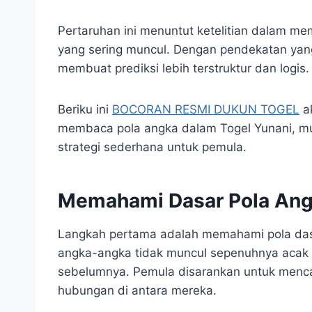
Pertaruhan ini menuntut ketelitian dalam m
yang sering muncul. Dengan pendekatan yan
membuat prediksi lebih terstruktur dan logis.
Beriku ini
BOCORAN RESMI DUKUN TOGEL
a
membaca pola angka dalam Togel Yunani, mu
strategi sederhana untuk pemula.
Memahami Dasar Pola Ang
Langkah pertama adalah memahami pola dasa
angka-angka tidak muncul sepenuhnya acak ad
sebelumnya. Pemula disarankan untuk menca
hubungan di antara mereka.