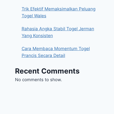
Trik Efektif Memaksimalkan Peluang
Togel Wales
Rahasia Angka Stabil Togel Jerman
Yang Konsisten
Cara Membaca Momentum Togel
Prancis Secara Detail
Recent Comments
No comments to show.