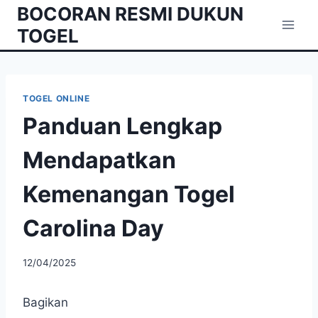
Skip
BOCORAN RESMI DUKUN
to
TOGEL
content
TOGEL ONLINE
Panduan Lengkap
Mendapatkan
Kemenangan Togel
Carolina Day
12/04/2025
Bagikan