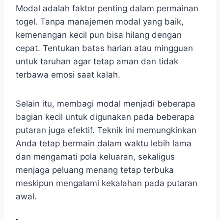
Modal adalah faktor penting dalam permainan
togel. Tanpa manajemen modal yang baik,
kemenangan kecil pun bisa hilang dengan
cepat. Tentukan batas harian atau mingguan
untuk taruhan agar tetap aman dan tidak
terbawa emosi saat kalah.
Selain itu, membagi modal menjadi beberapa
bagian kecil untuk digunakan pada beberapa
putaran juga efektif. Teknik ini memungkinkan
Anda tetap bermain dalam waktu lebih lama
dan mengamati pola keluaran, sekaligus
menjaga peluang menang tetap terbuka
meskipun mengalami kekalahan pada putaran
awal.