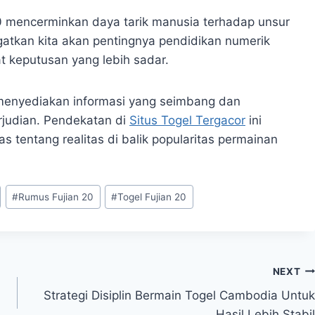
20 mencerminkan daya tarik manusia terhadap unsur
gatkan kita akan pentingnya pendidikan numerik
t keputusan yang lebih sadar.
menyediakan informasi yang seimbang dan
erjudian. Pendekatan di
Situs Togel Tergacor
ini
tentang realitas di balik popularitas permainan
#
Rumus Fujian 20
#
Togel Fujian 20
NEXT
Strategi Disiplin Bermain Togel Cambodia Untuk
Hasil Lebih Stabil