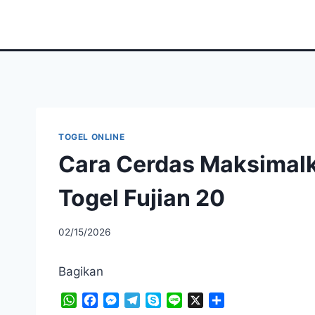
Skip
to
content
TOGEL ONLINE
Cara Cerdas Maksimalk
Togel Fujian 20
02/15/2026
Bagikan
W
F
M
T
S
L
X
S