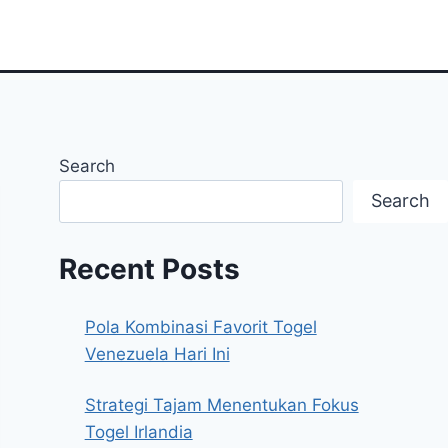
Search
Search
Recent Posts
Pola Kombinasi Favorit Togel
Venezuela Hari Ini
Strategi Tajam Menentukan Fokus
Togel Irlandia