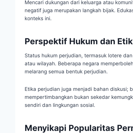
Mencari dukungan dari keluarga atau komun
negatif juga merupakan langkah bijak. Eduka
konteks ini.
Perspektif Hukum dan Eti
Status hukum perjudian, termasuk lotere da
atau wilayah. Beberapa negara memperbolehk
melarang semua bentuk perjudian.
Etika perjudian juga menjadi bahan diskusi;
mempertimbangkan bukan sekedar kemungkina
sendiri dan lingkungan sosial.
Menyikapi Popularitas Pe