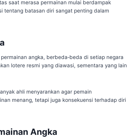
itas saat merasa permainan mulai berdampak
si tentang batasan diri sangat penting dalam
ka
n permainan angka, berbeda‑beda di setiap negara
an lotere resmi yang diawasi, sementara yang lain
 banyak ahli menyarankan agar pemain
n menang, tetapi juga konsekuensi terhadap diri
rmainan Angka