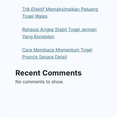
Trik Efektif Memaksimalkan Peluang
Togel Wales
Rahasia Angka Stabil Togel Jerman
Yang Konsisten
Cara Membaca Momentum Togel
Prancis Secara Detail
Recent Comments
No comments to show.