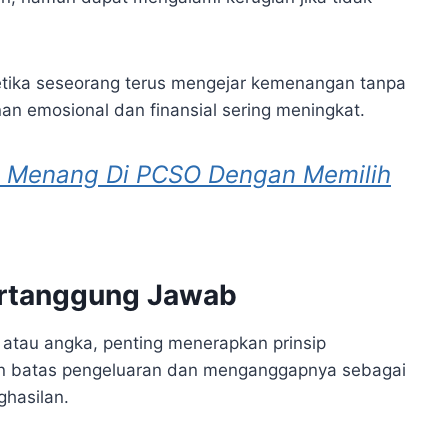
Ketika seseorang terus mengejar kemenangan tanpa
n emosional dan finansial sering meningkat.
en Menang Di PCSO Dengan Memilih
ertanggung Jawab
e atau angka, penting menerapkan prinsip
an batas pengeluaran dan menganggapnya sebagai
hasilan.