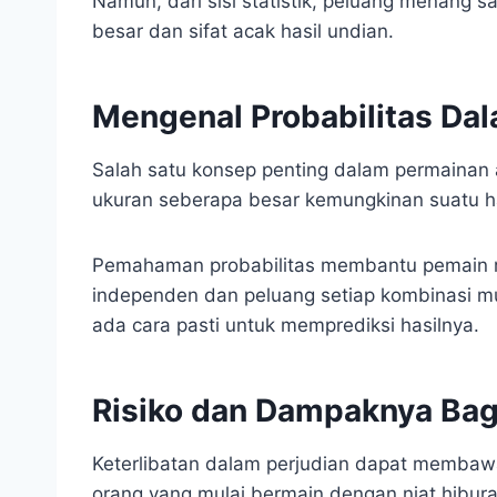
Namun, dari sisi statistik, peluang menang s
besar dan sifat acak hasil undian.
Mengenal Probabilitas Da
Salah satu konsep penting dalam permainan an
ukuran seberapa besar kemungkinan suatu ha
Pemahaman probabilitas membantu pemain me
independen dan peluang setiap kombinasi munc
ada cara pasti untuk memprediksi hasilnya.
Risiko dan Dampaknya Bag
Keterlibatan dalam perjudian dapat membaw
orang yang mulai bermain dengan niat hibura