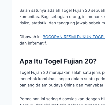
Salah satunya adalah Togel Fujian 20 sebua
komunitas. Bagi sebagian orang, ini menari
risiko, statistik, dan tanggung jawab sebelum 
Dibawah ini
BOCORAN RESMI DUKUN TOGE
dan informatif.
Apa Itu Togel Fujian 20?
Togel Fujian 20 merupakan salah satu jenis 
menebak kombinasi angka dalam suatu periode
panjang dalam budaya China dan menyebar k
Permainan ini sering diasosiasikan dengan 