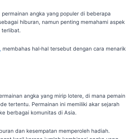
h permainan angka yang populer di beberapa
k sebagai hiburan, namun penting memahami aspek
terlibat.
L
membahas hal‑hal tersebut dengan cara menarik
permainan angka yang mirip lotere, di mana pemain
 tertentu. Permainan ini memiliki akar sejarah
e berbagai komunitas di Asia.
hiburan dan kesempatan memperoleh hadiah.