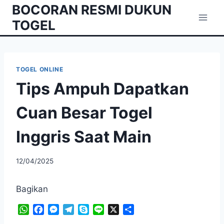
Skip
BOCORAN RESMI DUKUN
to
TOGEL
content
TOGEL ONLINE
Tips Ampuh Dapatkan
Cuan Besar Togel
Inggris Saat Main
12/04/2025
Bagikan
W
F
M
T
S
L
X
S
h
a
e
e
k
i
h