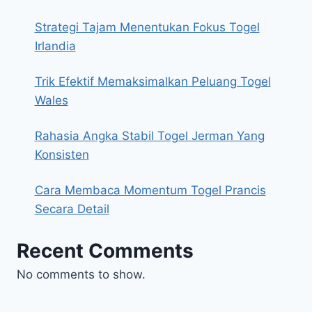
Strategi Tajam Menentukan Fokus Togel
Irlandia
Trik Efektif Memaksimalkan Peluang Togel
Wales
Rahasia Angka Stabil Togel Jerman Yang
Konsisten
Cara Membaca Momentum Togel Prancis
Secara Detail
Recent Comments
No comments to show.