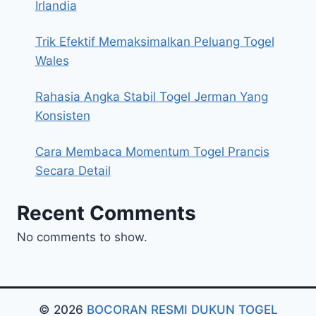
Irlandia
Trik Efektif Memaksimalkan Peluang Togel
Wales
Rahasia Angka Stabil Togel Jerman Yang
Konsisten
Cara Membaca Momentum Togel Prancis
Secara Detail
Recent Comments
No comments to show.
© 2026
BOCORAN RESMI DUKUN TOGEL