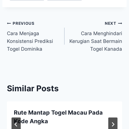
Post
PREVIOUS
NEXT
Cara Menjaga
Cara Menghindari
navigation
Konsistensi Prediksi
Kerugian Saat Bermain
Togel Dominika
Togel Kanada
Similar Posts
Rute Mantap Togel Macau Pada
Kode Angka