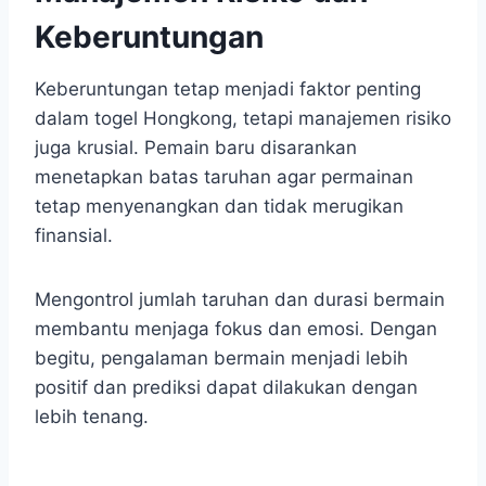
Keberuntungan
Keberuntungan tetap menjadi faktor penting
dalam togel Hongkong, tetapi manajemen risiko
juga krusial. Pemain baru disarankan
menetapkan batas taruhan agar permainan
tetap menyenangkan dan tidak merugikan
finansial.
Mengontrol jumlah taruhan dan durasi bermain
membantu menjaga fokus dan emosi. Dengan
begitu, pengalaman bermain menjadi lebih
positif dan prediksi dapat dilakukan dengan
lebih tenang.