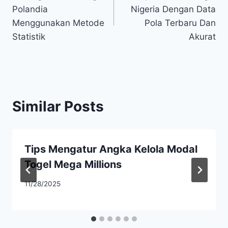
navigation
Polandia
Nigeria Dengan Data
Menggunakan Metode
Pola Terbaru Dan
Statistik
Akurat
Similar Posts
Tips Mengatur Angka Kelola Modal
Togel Mega Millions
11/28/2025