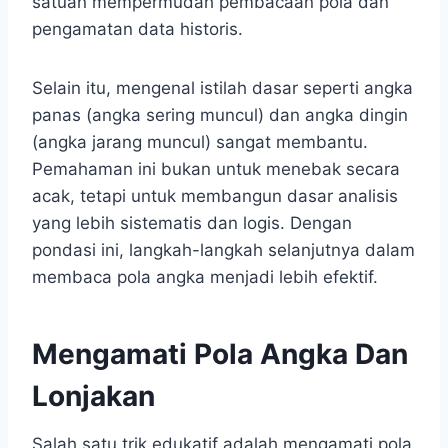
satuan mempermudah pembacaan pola dan
pengamatan data historis.
Selain itu, mengenal istilah dasar seperti angka
panas (angka sering muncul) dan angka dingin
(angka jarang muncul) sangat membantu.
Pemahaman ini bukan untuk menebak secara
acak, tetapi untuk membangun dasar analisis
yang lebih sistematis dan logis. Dengan
pondasi ini, langkah-langkah selanjutnya dalam
membaca pola angka menjadi lebih efektif.
Mengamati Pola Angka Dan
Lonjakan
Salah satu trik edukatif adalah mengamati pola