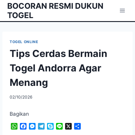
Skip
BOCORAN RESMI DUKUN
to
TOGEL
content
TOGEL ONLINE
Tips Cerdas Bermain
Togel Andorra Agar
Menang
02/10/2026
Bagikan
W
F
M
T
S
L
X
S
h
a
e
e
k
i
h