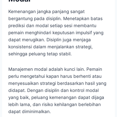
Kemenangan jangka panjang sangat
bergantung pada disiplin. Menetapkan batas
prediksi dan modal setiap sesi membantu
pemain menghindari keputusan impulsif yang
dapat merugikan. Disiplin juga menjaga
konsistensi dalam menjalankan strategi,
sehingga peluang tetap stabil.
Manajemen modal adalah kunci lain. Pemain
perlu mengetahui kapan harus berhenti atau
menyesuaikan strategi berdasarkan hasil yang
didapat. Dengan disiplin dan kontrol modal
yang baik, peluang kemenangan dapat dijaga
lebih lama, dan risiko kehilangan berlebihan
dapat diminimalkan.