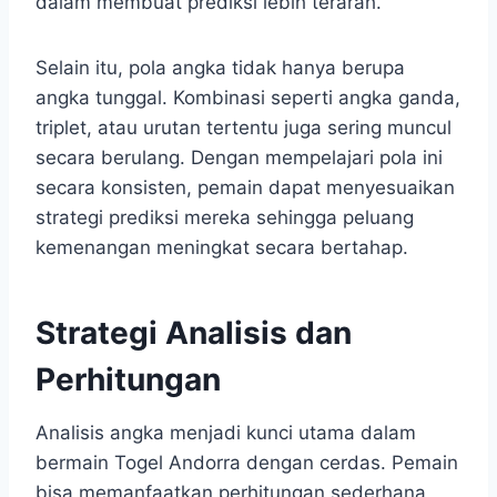
dalam membuat prediksi lebih terarah.
Selain itu, pola angka tidak hanya berupa
angka tunggal. Kombinasi seperti angka ganda,
triplet, atau urutan tertentu juga sering muncul
secara berulang. Dengan mempelajari pola ini
secara konsisten, pemain dapat menyesuaikan
strategi prediksi mereka sehingga peluang
kemenangan meningkat secara bertahap.
Strategi Analisis dan
Perhitungan
Analisis angka menjadi kunci utama dalam
bermain Togel Andorra dengan cerdas. Pemain
bisa memanfaatkan perhitungan sederhana