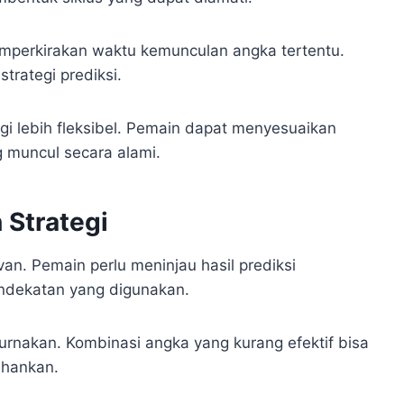
mperkirakan waktu kemunculan angka tertentu.
rategi prediksi.
lebih fleksibel. Pemain dapat menyesuaikan
 muncul secara alami.
 Strategi
evan. Pemain perlu meninjau hasil prediksi
endekatan yang digunakan.
purnakan. Kombinasi angka yang kurang efektif bisa
ahankan.