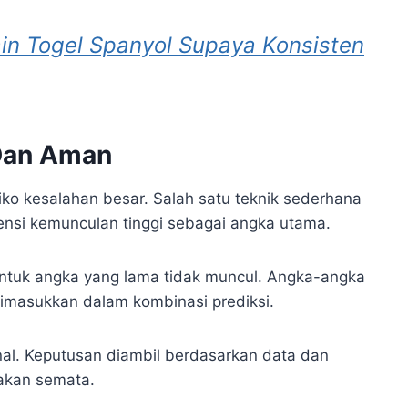
in Togel Spanyol Supaya Konsisten
 Dan Aman
ko kesalahan besar. Salah satu teknik sederhana
nsi kemunculan tinggi sebagai angka utama.
f untuk angka yang lama tidak muncul. Angka-angka
 dimasukkan dalam kombinasi prediksi.
nal. Keputusan diambil berdasarkan data dan
akan semata.