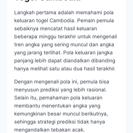
Langkah pertama adalah memahami pola
keluaran togel Cambodia. Pemain pemula
sebaiknya mencatat hasil keluaran
beberapa minggu terakhir untuk mengenali
tren angka yang sering muncul dan angka
yang jarang terlihat. Pola keluaran jangka
panjang lebih dapat diandalkan dibanding
hanya melihat satu atau dua hasil terakhir.
Dengan mengenali pola ini, pemula bisa
menyusun prediksi yang lebih rasional.
Selain itu, pemahaman pola keluaran
membantu menentukan angka yang
kemungkinan besar muncul berikutnya,
sehingga strategi prediksi tidak hanya
mengandalkan tebakan acak.