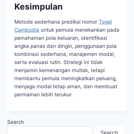
Kesimpulan
Metode sederhana prediksi nomor
Togel
Cambodia
untuk pemula menekankan pada
pemahaman pola keluaran, identifikasi
angka panas dan dingin, penggunaan pola
kombinasi sederhana, manajemen modal,
serta evaluasi rutin. Strategi ini tidak
menjamin kemenangan mutlak, tetapi
membantu pemula meningkatkan peluang,
menjaga modal tetap aman, dan membuat
permainan lebih terukur.
Search
Search