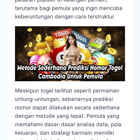
terutama bagi pemula yang ingin mencoba
keberuntungan dengan cara terstruktur.
Meskipun togel terlihat seperti permainan
untung-untungan, sebenarnya prediksi
nomor dapat dilakukan secara sederhana
dengan metode yang tepat. Pemula yang
memahami dasar-dasar analisa data, pola
keluaran, dan strategi bermain memiliki