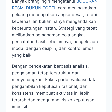
Banyak orang ingin mengetahui
BOCORAN
RESMI DUKUN TOGEL
cara meningkatkan
peluang mendapatkan angka besar, tetapi
keberhasilan bukan hanya mengandalkan
keberuntungan instan. Strategi yang tepat
melibatkan pemahaman pola angka,
pencatatan hasil sebelumnya, pengelolaan
modal dengan disiplin, dan kontrol emosi
yang baik.
Dengan pendekatan berbasis analisis,
pengalaman tetap terstruktur dan
menyenangkan. Fokus pada evaluasi data,
pengambilan keputusan rasional, dan
konsistensi membuat aktivitas ini lebih
terarah dan mengurangi risiko keputusan
impulsif.