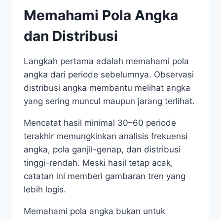
Memahami Pola Angka
dan Distribusi
Langkah pertama adalah memahami pola
angka dari periode sebelumnya. Observasi
distribusi angka membantu melihat angka
yang sering muncul maupun jarang terlihat.
Mencatat hasil minimal 30–60 periode
terakhir memungkinkan analisis frekuensi
angka, pola ganjil-genap, dan distribusi
tinggi-rendah. Meski hasil tetap acak,
catatan ini memberi gambaran tren yang
lebih logis.
Memahami pola angka bukan untuk