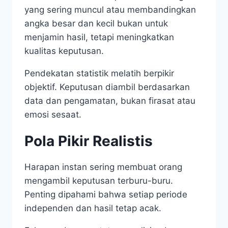
yang sering muncul atau membandingkan
angka besar dan kecil bukan untuk
menjamin hasil, tetapi meningkatkan
kualitas keputusan.
Pendekatan statistik melatih berpikir
objektif. Keputusan diambil berdasarkan
data dan pengamatan, bukan firasat atau
emosi sesaat.
Pola Pikir Realistis
Harapan instan sering membuat orang
mengambil keputusan terburu-buru.
Penting dipahami bahwa setiap periode
independen dan hasil tetap acak.