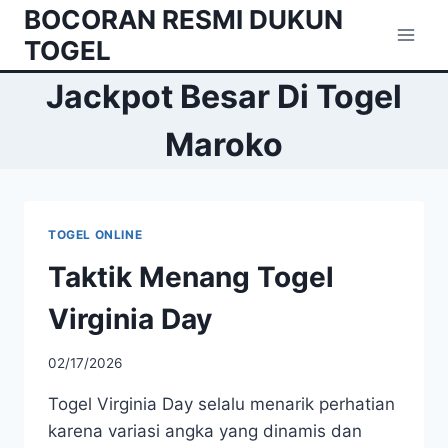
Skip
BOCORAN RESMI DUKUN
to
TOGEL
content
Jackpot Besar Di Togel
Maroko
TOGEL ONLINE
Taktik Menang Togel
Virginia Day
02/17/2026
Togel Virginia Day selalu menarik perhatian
karena variasi angka yang dinamis dan