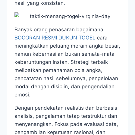
hasil yang konsisten.
Banyak orang penasaran bagaimana
BOCORAN RESMI DUKUN TOGEL
cara
meningkatkan peluang meraih angka besar,
namun keberhasilan bukan semata-mata
keberuntungan instan. Strategi terbaik
melibatkan pemahaman pola angka,
pencatatan hasil sebelumnya, pengelolaan
modal dengan disiplin, dan pengendalian
emosi.
Dengan pendekatan realistis dan berbasis
analisis, pengalaman tetap terstruktur dan
menyenangkan. Fokus pada evaluasi data,
pengambilan keputusan rasional, dan