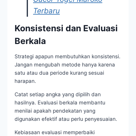
Terbaru
Konsistensi dan Evaluasi
Berkala
Strategi apapun membutuhkan konsistensi.
Jangan mengubah metode hanya karena
satu atau dua periode kurang sesuai
harapan.
Catat setiap angka yang dipilih dan
hasilnya. Evaluasi berkala membantu
menilai apakah pendekatan yang
digunakan efektif atau perlu penyesuaian.
Kebiasaan evaluasi memperbaiki