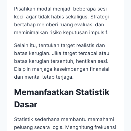
Pisahkan modal menjadi beberapa sesi
kecil agar tidak habis sekaligus. Strategi
bertahap memberi ruang evaluasi dan
meminimalkan risiko keputusan impulsif.
Selain itu, tentukan target realistis dan
batas kerugian. Jika target tercapai atau
batas kerugian tersentuh, hentikan sesi.
Disiplin menjaga keseimbangan finansial
dan mental tetap terjaga.
Memanfaatkan Statistik
Dasar
Statistik sederhana membantu memahami
peluang secara logis. Menghitung frekuensi