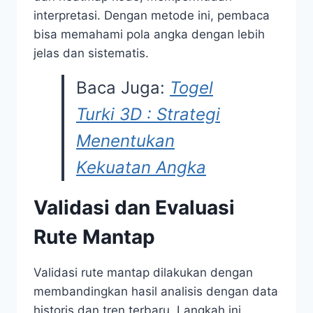
interpretasi. Dengan metode ini, pembaca
bisa memahami pola angka dengan lebih
jelas dan sistematis.
Baca Juga:
Togel
Turki 3D : Strategi
Menentukan
Kekuatan Angka
Validasi dan Evaluasi
Rute Mantap
Validasi rute mantap dilakukan dengan
membandingkan hasil analisis dengan data
historis dan tren terbaru. Langkah ini