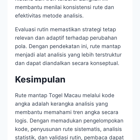
membantu menilai konsistensi rute dan
efektivitas metode analisis.
Evaluasi rutin memastikan strategi tetap
relevan dan adaptif terhadap perubahan
pola. Dengan pendekatan ini, rute mantap
menjadi alat analisis yang lebih terstruktur
dan dapat diandalkan secara konseptual.
Kesimpulan
Rute mantap Togel Macau melalui kode
angka adalah kerangka analisis yang
membantu memahami tren angka secara
logis. Dengan memadukan pengelompokan
kode, penyusunan rute sistematis, analisis
statistik, dan validasi rutin, pembaca dapat