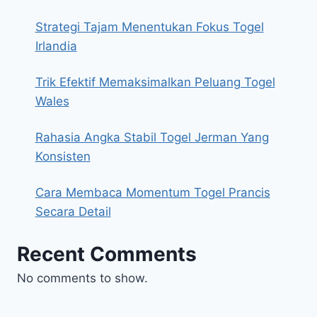
Strategi Tajam Menentukan Fokus Togel
Irlandia
Trik Efektif Memaksimalkan Peluang Togel
Wales
Rahasia Angka Stabil Togel Jerman Yang
Konsisten
Cara Membaca Momentum Togel Prancis
Secara Detail
Recent Comments
No comments to show.