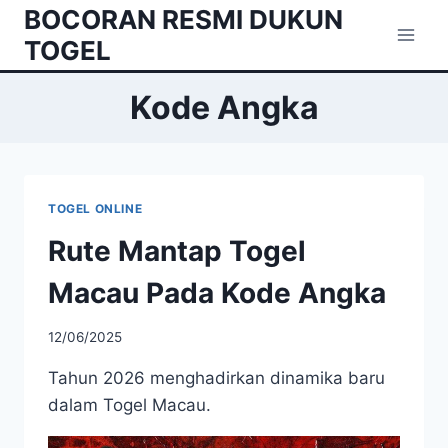
Skip
BOCORAN RESMI DUKUN
to
TOGEL
content
Kode Angka
TOGEL ONLINE
Rute Mantap Togel
Macau Pada Kode Angka
12/06/2025
Tahun 2026 menghadirkan dinamika baru
dalam Togel Macau.