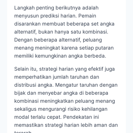
Langkah penting berikutnya adalah
menyusun prediksi harian. Pemain
disarankan membuat beberapa set angka
alternatif, bukan hanya satu kombinasi.
Dengan beberapa alternatif, peluang
menang meningkat karena setiap putaran
memiliki kemungkinan angka berbeda.
Selain itu, strategi harian yang efektif juga
memperhatikan jumlah taruhan dan
distribusi angka. Mengatur taruhan dengan
bijak dan menyebar angka di beberapa
kombinasi meningkatkan peluang menang
sekaligus mengurangi risiko kehilangan
modal terlalu cepat. Pendekatan ini
memastikan strategi harian lebih aman dan