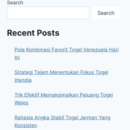
Search
Search
Recent Posts
Pola Kombinasi Favorit Togel Venezuela Hari
Ini
Strategi Tajam Menentukan Fokus Togel
Irlandia
Trik Efektif Memaksimalkan Peluang Togel
Wales
Rahasia Angka Stabil Togel Jerman Yang
Konsisten