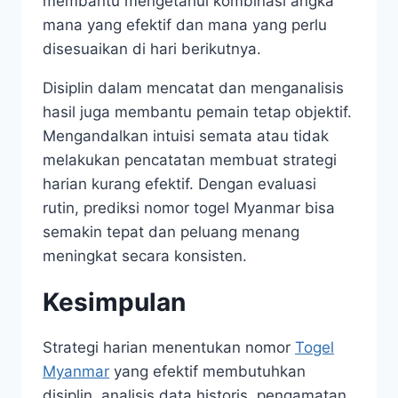
membantu mengetahui kombinasi angka
mana yang efektif dan mana yang perlu
disesuaikan di hari berikutnya.
Disiplin dalam mencatat dan menganalisis
hasil juga membantu pemain tetap objektif.
Mengandalkan intuisi semata atau tidak
melakukan pencatatan membuat strategi
harian kurang efektif. Dengan evaluasi
rutin, prediksi nomor togel Myanmar bisa
semakin tepat dan peluang menang
meningkat secara konsisten.
Kesimpulan
Strategi harian menentukan nomor
Togel
Myanmar
yang efektif membutuhkan
disiplin, analisis data historis, pengamatan