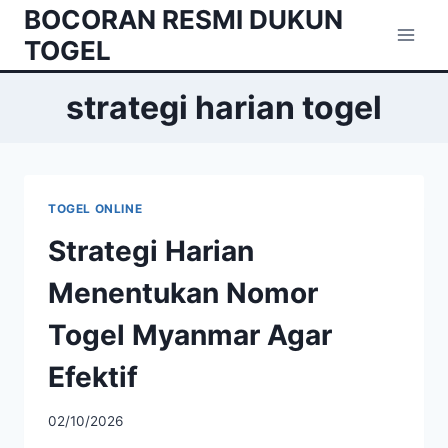
Skip
BOCORAN RESMI DUKUN
to
TOGEL
content
strategi harian togel
TOGEL ONLINE
Strategi Harian
Menentukan Nomor
Togel Myanmar Agar
Efektif
02/10/2026