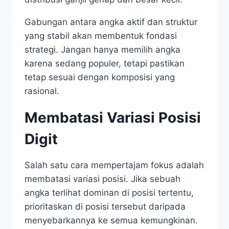
Gabungan antara angka aktif dan struktur
yang stabil akan membentuk fondasi
strategi. Jangan hanya memilih angka
karena sedang populer, tetapi pastikan
tetap sesuai dengan komposisi yang
rasional.
Membatasi Variasi Posisi
Digit
Salah satu cara mempertajam fokus adalah
membatasi variasi posisi. Jika sebuah
angka terlihat dominan di posisi tertentu,
prioritaskan di posisi tersebut daripada
menyebarkannya ke semua kemungkinan.