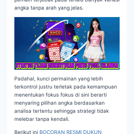
angka tanpa arah yang jelas.
Padahal, kunci permainan yang lebih
terkontrol justru terletak pada kemampuan
menentukan fokus fokus di sini berarti
menyaring pilihan angka berdasarkan
analisa tertentu sehingga strategi tidak
melebar tanpa kendali.
Berikut ini
BOCORAN RESMI DUKUN