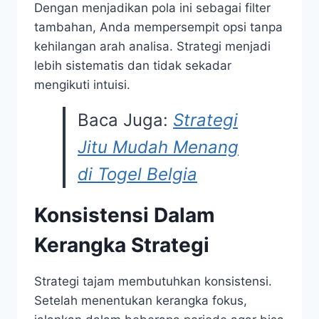
Dengan menjadikan pola ini sebagai filter
tambahan, Anda mempersempit opsi tanpa
kehilangan arah analisa. Strategi menjadi
lebih sistematis dan tidak sekadar
mengikuti intuisi.
Baca Juga:
Strategi
Jitu Mudah Menang
di Togel Belgia
Konsistensi Dalam
Kerangka Strategi
Strategi tajam membutuhkan konsistensi.
Setelah menentukan kerangka fokus,