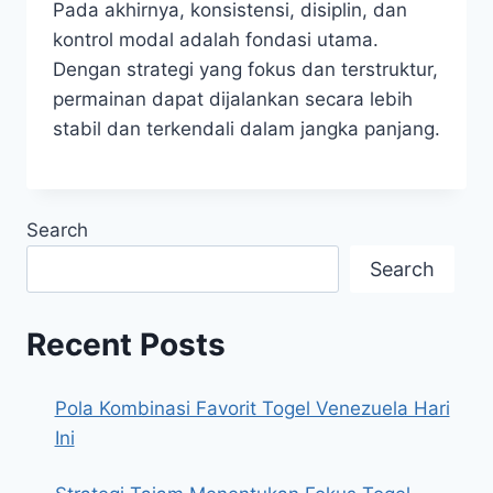
Pada akhirnya, konsistensi, disiplin, dan
kontrol modal adalah fondasi utama.
Dengan strategi yang fokus dan terstruktur,
permainan dapat dijalankan secara lebih
stabil dan terkendali dalam jangka panjang.
Search
Search
Recent Posts
Pola Kombinasi Favorit Togel Venezuela Hari
Ini