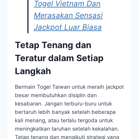
Togel Vietnam Dan
Merasakan Sensasi
Jackpot Luar Biasa
Tetap Tenang dan
Teratur dalam Setiap
Langkah
Bermain Togel Taiwan untuk meraih jackpot
besar membutuhkan disiplin dan
kesabaran. Jangan terburu-buru untuk
bertaruh lebih banyak setelah beberapa
kali menang, atau terlalu tergoda untuk
meningkatkan taruhan setelah kekalahan.
Tetap tenang dan mengikuti strategi yang