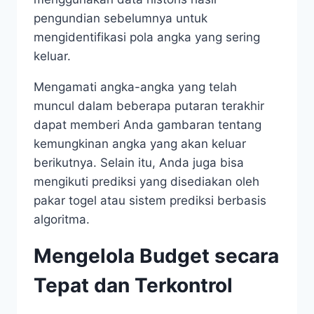
pengundian sebelumnya untuk
mengidentifikasi pola angka yang sering
keluar.
Mengamati angka-angka yang telah
muncul dalam beberapa putaran terakhir
dapat memberi Anda gambaran tentang
kemungkinan angka yang akan keluar
berikutnya. Selain itu, Anda juga bisa
mengikuti prediksi yang disediakan oleh
pakar togel atau sistem prediksi berbasis
algoritma.
Mengelola Budget secara
Tepat dan Terkontrol