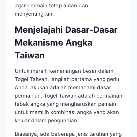
agar bermain tetap aman dan
menyenangkan.
Menjelajahi Dasar-Dasar
Mekanisme Angka
Taiwan
Untuk meraih kemenangan besar dalam
Togel Taiwan, langkah pertama yang perlu
Anda lakukan adalah memahami dasar
permainan. Togel Taiwan adalah permainan
tebak angka yang mengharuskan pemain
untuk memilih kombinasi angka yang akan
keluar dalam pengundian.
Biasanya, ada beberapa jenis taruhan yang