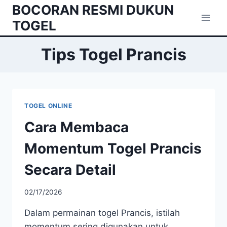
Skip
BOCORAN RESMI DUKUN
to
TOGEL
content
Tips Togel Prancis
TOGEL ONLINE
Cara Membaca
Momentum Togel Prancis
Secara Detail
02/17/2026
Dalam permainan togel Prancis, istilah
momentum sering digunakan untuk