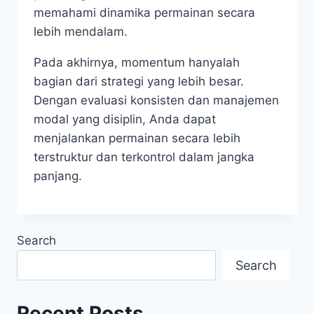
memahami dinamika permainan secara
lebih mendalam.
Pada akhirnya, momentum hanyalah
bagian dari strategi yang lebih besar.
Dengan evaluasi konsisten dan manajemen
modal yang disiplin, Anda dapat
menjalankan permainan secara lebih
terstruktur dan terkontrol dalam jangka
panjang.
Search
Search
Recent Posts