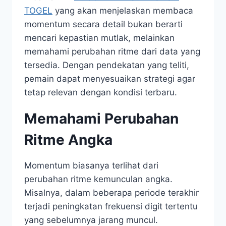
TOGEL
yang akan menjelaskan membaca
momentum secara detail bukan berarti
mencari kepastian mutlak, melainkan
memahami perubahan ritme dari data yang
tersedia. Dengan pendekatan yang teliti,
pemain dapat menyesuaikan strategi agar
tetap relevan dengan kondisi terbaru.
Memahami Perubahan
Ritme Angka
Momentum biasanya terlihat dari
perubahan ritme kemunculan angka.
Misalnya, dalam beberapa periode terakhir
terjadi peningkatan frekuensi digit tertentu
yang sebelumnya jarang muncul.