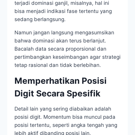
terjadi dominasi ganjil, misalnya, hal ini
bisa menjadi indikasi fase tertentu yang
sedang berlangsung.
Namun jangan langsung mengasumsikan
bahwa dominasi akan terus berlanjut.
Bacalah data secara proporsional dan
pertimbangkan keseimbangan agar strategi
tetap rasional dan tidak berlebihan.
Memperhatikan Posisi
Digit Secara Spesifik
Detail lain yang sering diabaikan adalah
posisi digit. Momentum bisa muncul pada
posisi tertentu, seperti angka tengah yang
lebih aktif dibanding posisi lain.