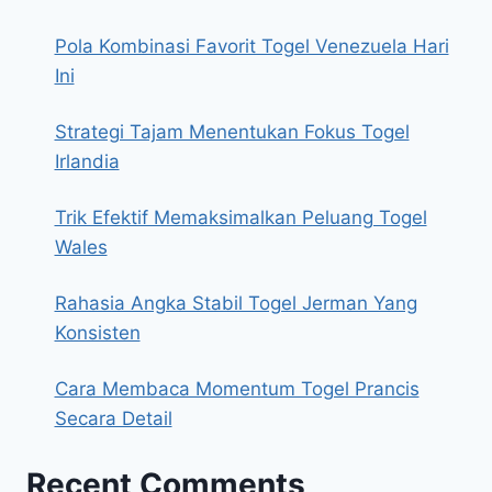
Pola Kombinasi Favorit Togel Venezuela Hari
Ini
Strategi Tajam Menentukan Fokus Togel
Irlandia
Trik Efektif Memaksimalkan Peluang Togel
Wales
Rahasia Angka Stabil Togel Jerman Yang
Konsisten
Cara Membaca Momentum Togel Prancis
Secara Detail
Recent Comments