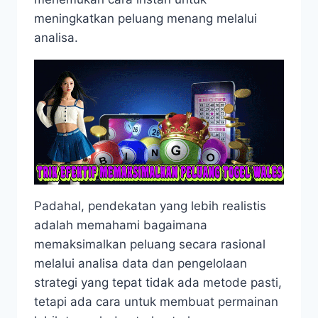
meningkatkan peluang menang melalui
analisa.
Padahal, pendekatan yang lebih realistis
adalah memahami bagaimana
memaksimalkan peluang secara rasional
melalui analisa data dan pengelolaan
strategi yang tepat tidak ada metode pasti,
tetapi ada cara untuk membuat permainan