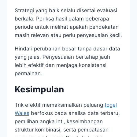
Strategi yang baik selalu disertai evaluasi
berkala. Periksa hasil dalam beberapa
periode untuk melihat apakah pendekatan
masih relevan atau perlu penyesuaian kecil.
Hindari perubahan besar tanpa dasar data
yang jelas. Penyesuaian bertahap jauh
lebih efektif dan menjaga konsistensi
permainan.
Kesimpulan
Trik efektif memaksimalkan peluang
togel
Wales
berfokus pada analisa data terbaru,
pemilihan angka inti, keseimbangan
struktur kombinasi, serta pembatasan