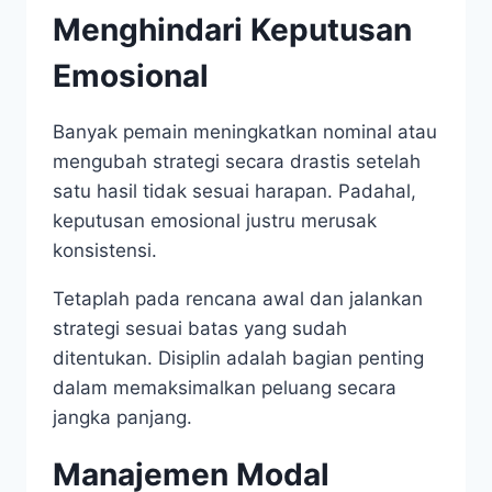
Menghindari Keputusan
Emosional
Banyak pemain meningkatkan nominal atau
mengubah strategi secara drastis setelah
satu hasil tidak sesuai harapan. Padahal,
keputusan emosional justru merusak
konsistensi.
Tetaplah pada rencana awal dan jalankan
strategi sesuai batas yang sudah
ditentukan. Disiplin adalah bagian penting
dalam memaksimalkan peluang secara
jangka panjang.
Manajemen Modal