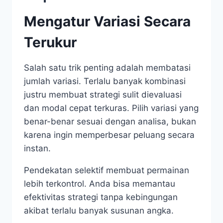
Mengatur Variasi Secara
Terukur
Salah satu trik penting adalah membatasi
jumlah variasi. Terlalu banyak kombinasi
justru membuat strategi sulit dievaluasi
dan modal cepat terkuras. Pilih variasi yang
benar-benar sesuai dengan analisa, bukan
karena ingin memperbesar peluang secara
instan.
Pendekatan selektif membuat permainan
lebih terkontrol. Anda bisa memantau
efektivitas strategi tanpa kebingungan
akibat terlalu banyak susunan angka.