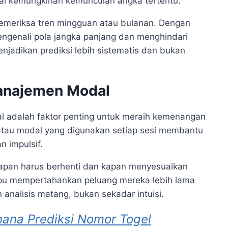
ai kemungkinan kemunculan angka tertentu.
 memeriksa tren mingguan atau bulanan. Dengan
engenali pola jangka panjang dan menghindari
njadikan prediksi lebih sistematis dan bukan
Manajemen Modal
l adalah faktor penting untuk meraih kemenangan
atau modal yang digunakan setiap sesi membantu
 impulsif.
apan harus berhenti dan kapan menyesuaikan
ampu mempertahankan peluang mereka lebih lama
analisis matang, bukan sekadar intuisi.
ana Prediksi Nomor Togel