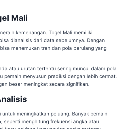
el Mali
eraih kemenangan. Togel Mali memiliki
 bisa dianalisis dari data sebelumnya. Dengan
 bisa menemukan tren dan pola berulang yang
nda atau urutan tertentu sering muncul dalam pola
u pemain menyusun prediksi dengan lebih cermat,
n besar meningkat secara signifikan.
nalisis
ci untuk meningkatkan peluang. Banyak pemain
seperti menghitung frekuensi angka atau