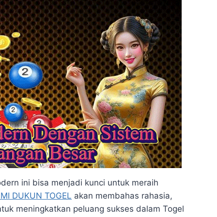
rn ini bisa menjadi kunci untuk meraih
MI DUKUN TOGEL
akan membahas rahasia,
untuk meningkatkan peluang sukses dalam Togel