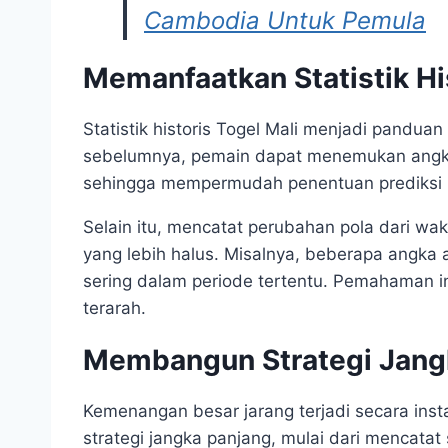
Cambodia Untuk Pemula
Memanfaatkan Statistik Hi
Statistik historis Togel Mali menjadi pandua
sebelumnya, pemain dapat menemukan angka
sehingga mempermudah penentuan prediksi b
Selain itu, mencatat perubahan pola dari w
yang lebih halus. Misalnya, beberapa angka 
sering dalam periode tertentu. Pemahaman in
terarah.
Membangun Strategi Jang
Kemenangan besar jarang terjadi secara in
strategi jangka panjang, mulai dari mencatat