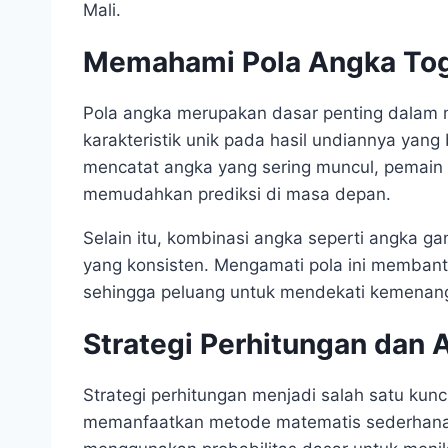
Mali.
Memahami Pola Angka Tog
Pola angka merupakan dasar penting dalam m
karakteristik unik pada hasil undiannya yang
mencatat angka yang sering muncul, pemain
memudahkan prediksi di masa depan.
Selain itu, kombinasi angka seperti angka ga
yang konsisten. Mengamati pola ini membant
sehingga peluang untuk mendekati kemenanga
Strategi Perhitungan dan A
Strategi perhitungan menjadi salah satu kun
memanfaatkan metode matematis sederhana, 