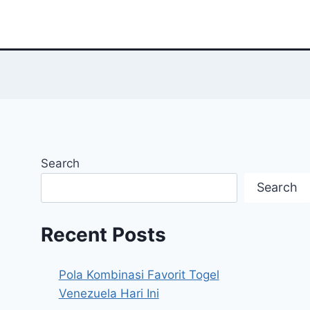
Search
Search
Recent Posts
Pola Kombinasi Favorit Togel
Venezuela Hari Ini