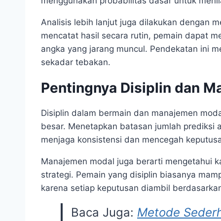
menggunakan probabilitas dasar untuk menil
Analisis lebih lanjut juga dilakukan dengan
mencatat hasil secara rutin, pemain dapat m
angka yang jarang muncul. Pendekatan ini me
sekadar tebakan.
Pentingnya Disiplin dan 
Disiplin dalam bermain dan manajemen moda
besar. Menetapkan batasan jumlah prediksi 
menjaga konsistensi dan mencegah keputusan
Manajemen modal juga berarti mengetahui k
strategi. Pemain yang disiplin biasanya m
karena setiap keputusan diambil berdasarkan 
Baca Juga:
Metode Sederh