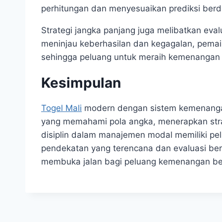
perhitungan dan menyesuaikan prediksi berd
Strategi jangka panjang juga melibatkan eva
meninjau keberhasilan dan kegagalan, pema
sehingga peluang untuk meraih kemenangan 
Kesimpulan
Togel Mali
modern dengan sistem kemenanga
yang memahami pola angka, menerapkan strat
disiplin dalam manajemen modal memiliki pel
pendekatan yang terencana dan evaluasi berke
membuka jalan bagi peluang kemenangan besa