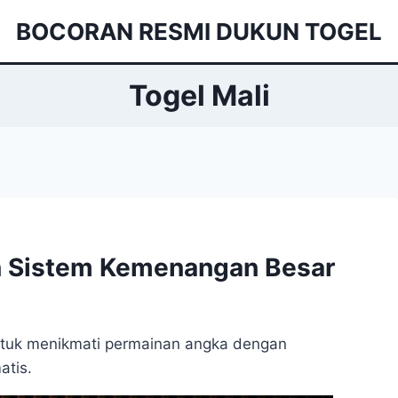
BOCORAN RESMI DUKUN TOGEL
Togel Mali
n Sistem Kemenangan Besar
ntuk menikmati permainan angka dengan
atis.