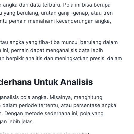
 angka dari data terbaru. Pola ini bisa berupa
 yang berulang, urutan ganjil-genap, atau tren
bantu pemain memahami kecenderungan angka,
 atau angka yang tiba-tiba muncul berulang dalam
ini, pemain dapat menganalisis data lebih
n berpikir analitis dan meningkatkan presisi dalam
derhana Untuk Analisis
analisis pola angka. Misalnya, menghitung
a dalam periode tertentu, atau persentase angka
an. Dengan metode sederhana ini, pola yang
n lebih jelas.