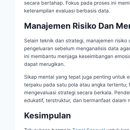
secara bertahap. Fokus pada proses ini mem
keterampilan evaluasi berbasis data.
Manajemen Risiko Dan Me
Selain teknik dan strategi, manajemen risiko
pengeluaran sebelum menganalisis data agar
ini membantu menjaga keseimbangan emosion
dapat merugikan.
Sikap mental yang tepat juga penting untuk
terpaku pada satu pola atau angka tertentu;
mengevaluasi strategi secara berkala. Pend
edukatif, terstruktur, dan bermanfaat dalam m
Kesimpulan