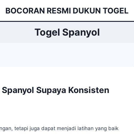
BOCORAN RESMI DUKUN TOGEL
Togel Spanyol
 Spanyol Supaya Konsisten
gan, tetapi juga dapat menjadi latihan yang baik