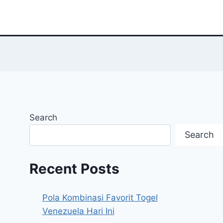
Search
Search
Recent Posts
Pola Kombinasi Favorit Togel
Venezuela Hari Ini