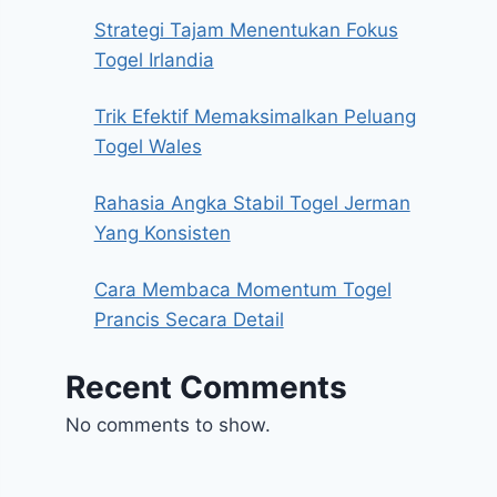
Strategi Tajam Menentukan Fokus
Togel Irlandia
Trik Efektif Memaksimalkan Peluang
Togel Wales
Rahasia Angka Stabil Togel Jerman
Yang Konsisten
Cara Membaca Momentum Togel
Prancis Secara Detail
Recent Comments
No comments to show.