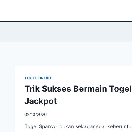
Skip
to
content
TOGEL ONLINE
Trik Sukses Bermain Togel
Jackpot
02/10/2026
Togel Spanyol bukan sekadar soal keberuntun