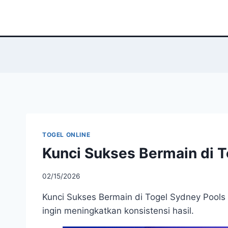
Skip
to
content
TOGEL ONLINE
Kunci Sukses Bermain di T
02/15/2026
Kunci Sukses Bermain di Togel Sydney Pools
ingin meningkatkan konsistensi hasil.