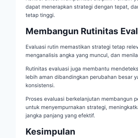
dapat menerapkan strategi dengan tepat, da
tetap tinggi.
Membangun Rutinitas Evalu
Evaluasi rutin memastikan strategi tetap rele
menganalisis angka yang muncul, dan menilai 
Rutinitas evaluasi juga membantu mendeteksi
lebih aman dibandingkan perubahan besar y
konsistensi.
Proses evaluasi berkelanjutan membangun pe
untuk menyempurnakan strategi, meningkatk
jangka panjang yang efektif.
Kesimpulan