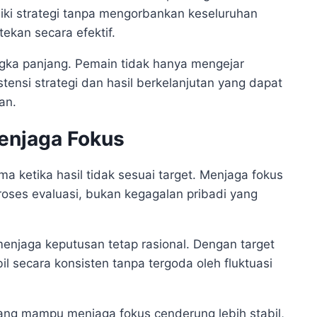
iki strategi tanpa mengorbankan keseluruhan
tekan secara efektif.
ngka panjang. Pemain tidak hanya mengejar
tensi strategi dan hasil berkelanjutan yang dapat
an.
enjaga Fokus
 ketika hasil tidak sesuai target. Menjaga fokus
roses evaluasi, bukan kegagalan pribadi yang
enjaga keputusan tetap rasional. Dengan target
l secara konsisten tanpa tergoda oleh fluktuasi
yang mampu menjaga fokus cenderung lebih stabil,