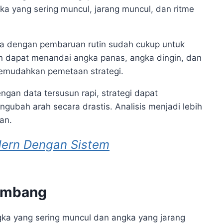
ka yang sering muncul, jarang muncul, dan ritme
ana dengan pembaruan rutin sudah cukup untuk
n dapat menandai angka panas, angka dingin, dan
emudahkan pemetaan strategi.
ngan data tersusun rapi, strategi dapat
gubah arah secara drastis. Analisis menjadi lebih
an.
dern Dengan Sistem
imbang
ka yang sering muncul dan angka yang jarang