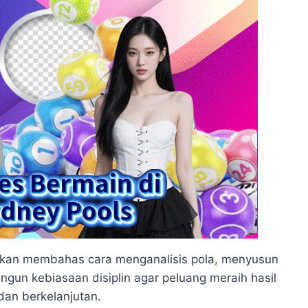
kan membahas cara menganalisis pola, menyusun
gun kebiasaan disiplin agar peluang meraih hasil
dan berkelanjutan.