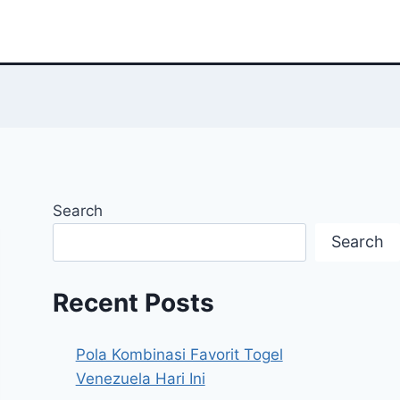
Search
Search
Recent Posts
Pola Kombinasi Favorit Togel
Venezuela Hari Ini