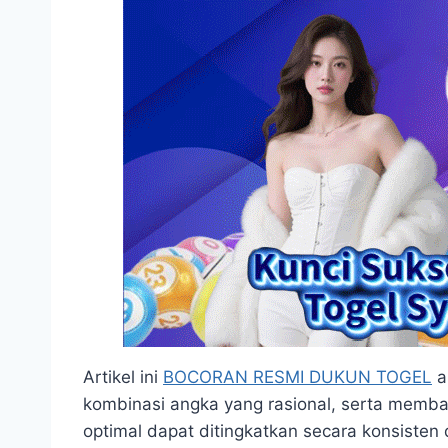
Artikel ini
BOCORAN RESMI DUKUN TOGEL
a
kombinasi angka yang rasional, serta memban
optimal dapat ditingkatkan secara konsisten 