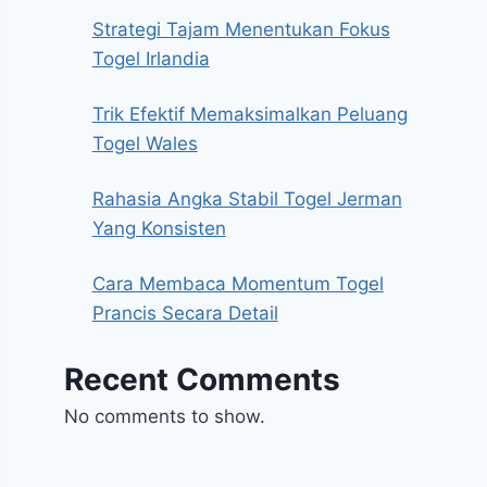
Strategi Tajam Menentukan Fokus
Togel Irlandia
Trik Efektif Memaksimalkan Peluang
Togel Wales
Rahasia Angka Stabil Togel Jerman
Yang Konsisten
Cara Membaca Momentum Togel
Prancis Secara Detail
Recent Comments
No comments to show.