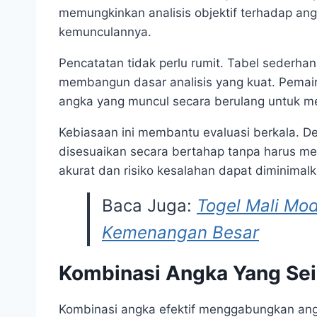
memungkinkan analisis objektif terhadap ang
kemunculannya.
Pencatatan tidak perlu rumit. Tabel sederh
membangun dasar analisis yang kuat. Pemai
angka yang muncul secara berulang untuk m
Kebiasaan ini membantu evaluasi berkala. De
disesuaikan secara bertahap tanpa harus men
akurat dan risiko kesalahan dapat diminimalk
Baca Juga:
Togel Mali Mo
Kemenangan Besar
Kombinasi Angka Yang Se
Kombinasi angka efektif menggabungkan ang