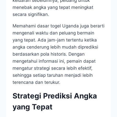
keluaran sebelumnya, peluang untuk
menebak angka yang tepat meningkat
secara signifikan.
Memahami dasar togel Uganda juga berarti
mengenali waktu dan peluang bermain
yang tepat. Ada jam-jam tertentu ketika
angka cenderung lebih mudah diprediksi
berdasarkan pola historis. Dengan
mengetahui informasi ini, pemain dapat
mengatur strategi secara lebih efektif,
sehingga setiap taruhan menjadi lebih
terencana dan terukur.
Strategi Prediksi Angka
yang Tepat