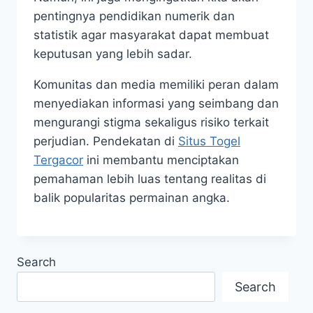
pentingnya pendidikan numerik dan
statistik agar masyarakat dapat membuat
keputusan yang lebih sadar.
Komunitas dan media memiliki peran dalam
menyediakan informasi yang seimbang dan
mengurangi stigma sekaligus risiko terkait
perjudian. Pendekatan di
Situs Togel
Tergacor
ini membantu menciptakan
pemahaman lebih luas tentang realitas di
balik popularitas permainan angka.
Search
Search