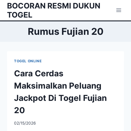
Skip
BOCORAN RESMI DUKUN
to
TOGEL
content
Rumus Fujian 20
TOGEL ONLINE
Cara Cerdas
Maksimalkan Peluang
Jackpot Di Togel Fujian
20
02/15/2026