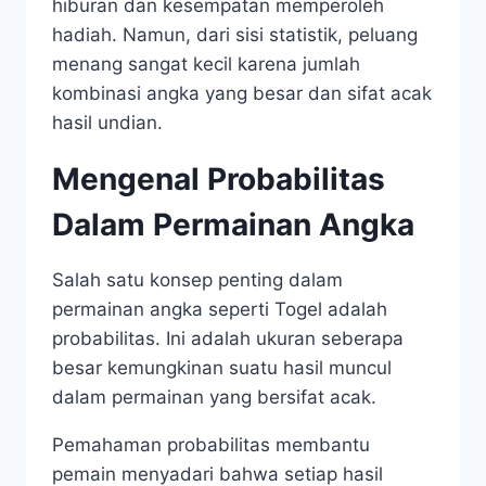
hiburan dan kesempatan memperoleh
hadiah. Namun, dari sisi statistik, peluang
menang sangat kecil karena jumlah
kombinasi angka yang besar dan sifat acak
hasil undian.
Mengenal Probabilitas
Dalam Permainan Angka
Salah satu konsep penting dalam
permainan angka seperti Togel adalah
probabilitas. Ini adalah ukuran seberapa
besar kemungkinan suatu hasil muncul
dalam permainan yang bersifat acak.
Pemahaman probabilitas membantu
pemain menyadari bahwa setiap hasil